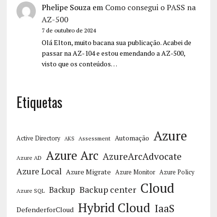
Phelipe Souza
em
Como consegui o PASS na
AZ-500
7 de outubro de 2024
Olá Elton, muito bacana sua publicação. Acabei de
passar na AZ-104 e estou emendando a AZ-500,
visto que os conteúdos…
Etiquetas
Azure
Automação
Active Directory
Assessment
AKS
Azure Arc
AzureArcAdvocate
Azure AD
Azure Local
Azure Migrate
Azure Monitor
Azure Policy
Cloud
Backup center
Backup
Azure SQL
Hybrid Cloud
IaaS
DefenderforCloud