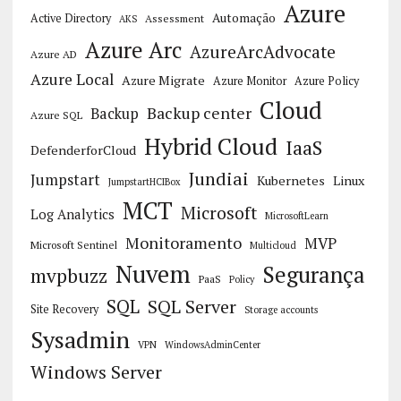
Azure
Automação
Active Directory
Assessment
AKS
Azure Arc
AzureArcAdvocate
Azure AD
Azure Local
Azure Migrate
Azure Monitor
Azure Policy
Cloud
Backup center
Backup
Azure SQL
Hybrid Cloud
IaaS
DefenderforCloud
Jundiai
Jumpstart
Kubernetes
Linux
JumpstartHCIBox
MCT
Microsoft
Log Analytics
MicrosoftLearn
Monitoramento
MVP
Microsoft Sentinel
Multicloud
Nuvem
Segurança
mvpbuzz
PaaS
Policy
SQL
SQL Server
Site Recovery
Storage accounts
Sysadmin
VPN
WindowsAdminCenter
Windows Server