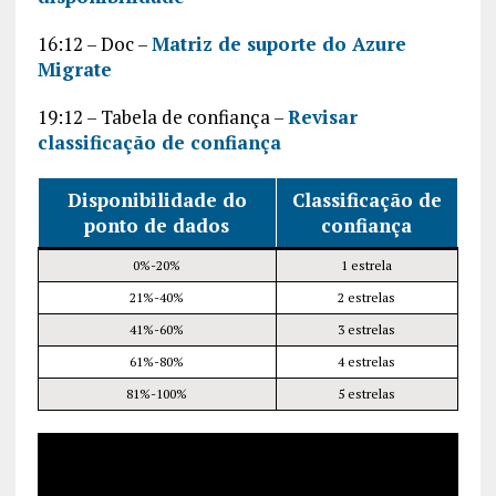
16:12 – Doc –
Matriz de suporte do Azure
Migrate
19:12 – Tabela de confiança –
Revisar
classificação de confiança
Disponibilidade do
Classificação de
ponto de dados
confiança
0%-20%
1 estrela
21%-40%
2 estrelas
41%-60%
3 estrelas
61%-80%
4 estrelas
81%-100%
5 estrelas