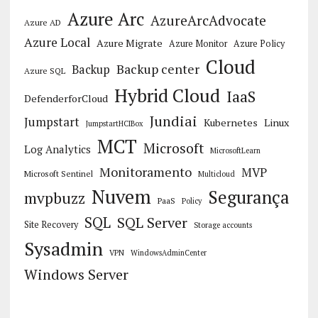
Azure Arc
AzureArcAdvocate
Azure AD
Azure Local
Azure Migrate
Azure Monitor
Azure Policy
Cloud
Backup center
Backup
Azure SQL
Hybrid Cloud
IaaS
DefenderforCloud
Jundiai
Jumpstart
Kubernetes
Linux
JumpstartHCIBox
MCT
Microsoft
Log Analytics
MicrosoftLearn
Monitoramento
MVP
Microsoft Sentinel
Multicloud
Nuvem
Segurança
mvpbuzz
PaaS
Policy
SQL
SQL Server
Site Recovery
Storage accounts
Sysadmin
VPN
WindowsAdminCenter
Windows Server