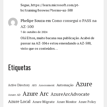
Segue, https://learn.microsoft.com/pt-
br/training/browse/?terms=az-500
Phelipe Souza
em
Como consegui o PASS na
AZ-500
7 de outubro de 2024
Olá Elton, muito bacana sua publicação. Acabei de
passar na AZ-104 e estou emendando a AZ-500,
visto que os conteúdos…
Etiquetas
Azure
Automação
Active Directory
Assessment
AKS
Azure Arc
AzureArcAdvocate
Azure AD
Azure Local
Azure Migrate
Azure Monitor
Azure Policy