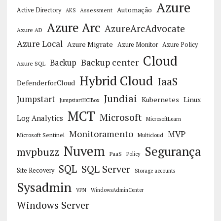
Azure
Automação
Active Directory
Assessment
AKS
Azure Arc
AzureArcAdvocate
Azure AD
Azure Local
Azure Migrate
Azure Monitor
Azure Policy
Cloud
Backup center
Backup
Azure SQL
Hybrid Cloud
IaaS
DefenderforCloud
Jundiai
Jumpstart
Kubernetes
Linux
JumpstartHCIBox
MCT
Microsoft
Log Analytics
MicrosoftLearn
Monitoramento
MVP
Microsoft Sentinel
Multicloud
Nuvem
Segurança
mvpbuzz
PaaS
Policy
SQL
SQL Server
Site Recovery
Storage accounts
Sysadmin
VPN
WindowsAdminCenter
Windows Server