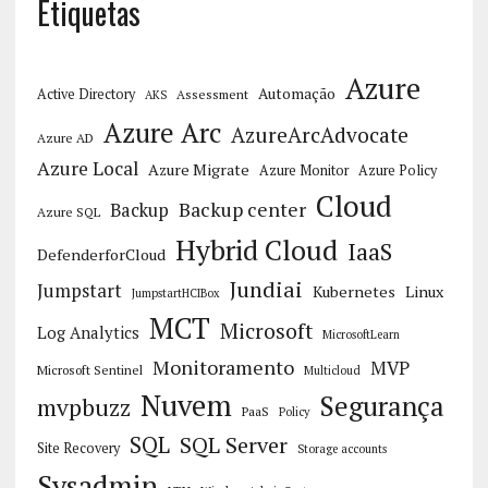
Etiquetas
Azure
Automação
Active Directory
Assessment
AKS
Azure Arc
AzureArcAdvocate
Azure AD
Azure Local
Azure Migrate
Azure Monitor
Azure Policy
Cloud
Backup center
Backup
Azure SQL
Hybrid Cloud
IaaS
DefenderforCloud
Jundiai
Jumpstart
Kubernetes
Linux
JumpstartHCIBox
MCT
Microsoft
Log Analytics
MicrosoftLearn
Monitoramento
MVP
Microsoft Sentinel
Multicloud
Nuvem
Segurança
mvpbuzz
PaaS
Policy
SQL
SQL Server
Site Recovery
Storage accounts
Sysadmin