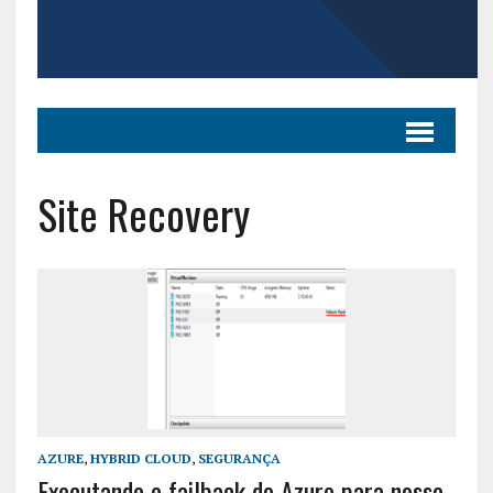
Site Recovery
AZURE
,
HYBRID CLOUD
,
SEGURANÇA
Executando o failback do Azure para nosso