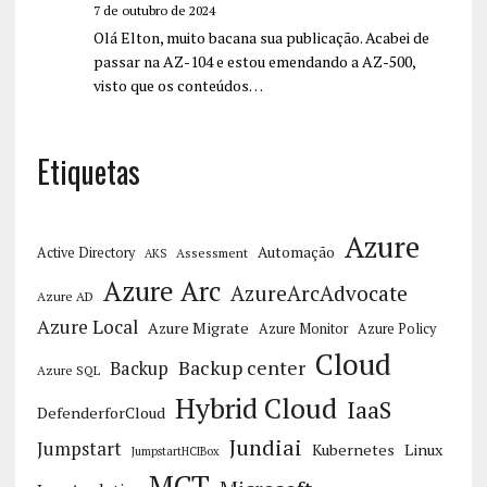
7 de outubro de 2024
Olá Elton, muito bacana sua publicação. Acabei de
passar na AZ-104 e estou emendando a AZ-500,
visto que os conteúdos…
Etiquetas
Azure
Automação
Active Directory
Assessment
AKS
Azure Arc
AzureArcAdvocate
Azure AD
Azure Local
Azure Migrate
Azure Monitor
Azure Policy
Cloud
Backup center
Backup
Azure SQL
Hybrid Cloud
IaaS
DefenderforCloud
Jundiai
Jumpstart
Kubernetes
Linux
JumpstartHCIBox
MCT