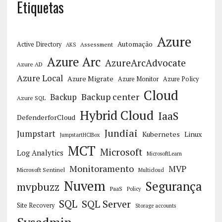
Etiquetas
Azure
Automação
Active Directory
Assessment
AKS
Azure Arc
AzureArcAdvocate
Azure AD
Azure Local
Azure Migrate
Azure Monitor
Azure Policy
Cloud
Backup center
Backup
Azure SQL
Hybrid Cloud
IaaS
DefenderforCloud
Jundiai
Jumpstart
Kubernetes
Linux
JumpstartHCIBox
MCT
Microsoft
Log Analytics
MicrosoftLearn
Monitoramento
MVP
Microsoft Sentinel
Multicloud
Nuvem
Segurança
mvpbuzz
PaaS
Policy
SQL
SQL Server
Site Recovery
Storage accounts
Sysadmin