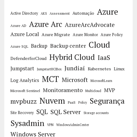
Azure
Automação
Active Directory
Assessment
AKS
Azure Arc
AzureArcAdvocate
Azure AD
Azure Local
Azure Migrate
Azure Monitor
Azure Policy
Cloud
Backup center
Backup
Azure SQL
Hybrid Cloud
IaaS
DefenderforCloud
Jundiai
Jumpstart
Kubernetes
Linux
JumpstartHCIBox
MCT
Microsoft
Log Analytics
MicrosoftLearn
Monitoramento
MVP
Microsoft Sentinel
Multicloud
Nuvem
Segurança
mvpbuzz
PaaS
Policy
SQL
SQL Server
Site Recovery
Storage accounts
Sysadmin
VPN
WindowsAdminCenter
Windows Server