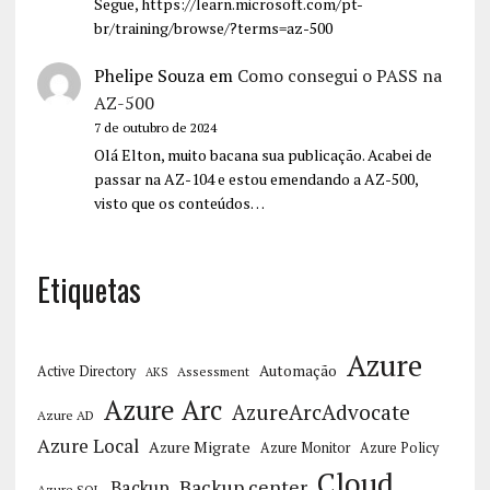
Segue, https://learn.microsoft.com/pt-
br/training/browse/?terms=az-500
Phelipe Souza
em
Como consegui o PASS na
AZ-500
7 de outubro de 2024
Olá Elton, muito bacana sua publicação. Acabei de
passar na AZ-104 e estou emendando a AZ-500,
visto que os conteúdos…
Etiquetas
Azure
Automação
Active Directory
Assessment
AKS
Azure Arc
AzureArcAdvocate
Azure AD
Azure Local
Azure Migrate
Azure Monitor
Azure Policy
Cloud
Backup center
Backup
Azure SQL