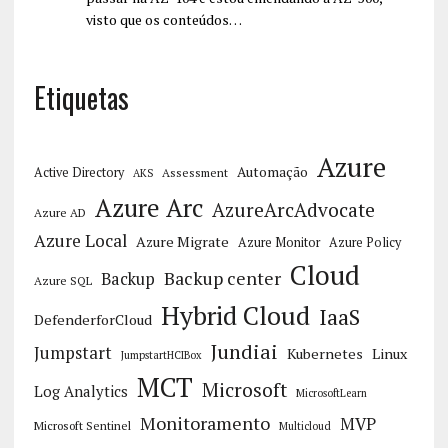
visto que os conteúdos…
Etiquetas
Azure
Automação
Active Directory
Assessment
AKS
Azure Arc
AzureArcAdvocate
Azure AD
Azure Local
Azure Migrate
Azure Monitor
Azure Policy
Cloud
Backup center
Backup
Azure SQL
Hybrid Cloud
IaaS
DefenderforCloud
Jundiai
Jumpstart
Kubernetes
Linux
JumpstartHCIBox
MCT
Microsoft
Log Analytics
MicrosoftLearn
Monitoramento
MVP
Microsoft Sentinel
Multicloud