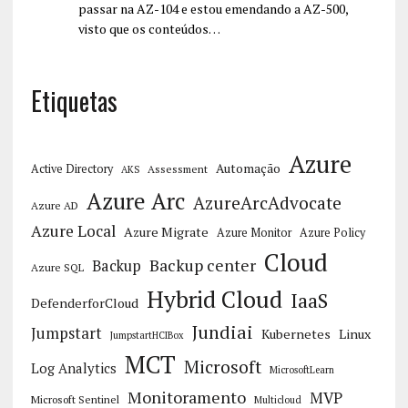
passar na AZ-104 e estou emendando a AZ-500,
visto que os conteúdos…
Etiquetas
Azure
Automação
Active Directory
Assessment
AKS
Azure Arc
AzureArcAdvocate
Azure AD
Azure Local
Azure Migrate
Azure Monitor
Azure Policy
Cloud
Backup center
Backup
Azure SQL
Hybrid Cloud
IaaS
DefenderforCloud
Jundiai
Jumpstart
Kubernetes
Linux
JumpstartHCIBox
MCT
Microsoft
Log Analytics
MicrosoftLearn
Monitoramento
MVP
Microsoft Sentinel
Multicloud