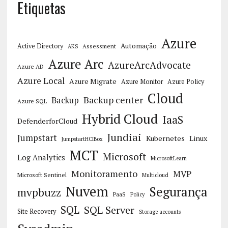
Etiquetas
Azure
Automação
Active Directory
Assessment
AKS
Azure Arc
AzureArcAdvocate
Azure AD
Azure Local
Azure Migrate
Azure Monitor
Azure Policy
Cloud
Backup center
Backup
Azure SQL
Hybrid Cloud
IaaS
DefenderforCloud
Jundiai
Jumpstart
Kubernetes
Linux
JumpstartHCIBox
MCT
Microsoft
Log Analytics
MicrosoftLearn
Monitoramento
MVP
Microsoft Sentinel
Multicloud
Nuvem
Segurança
mvpbuzz
PaaS
Policy
SQL
SQL Server
Site Recovery
Storage accounts