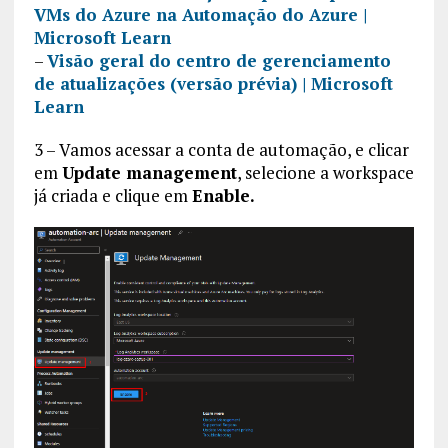
VMs do Azure na Automação do Azure |
Microsoft Learn
–
Visão geral do centro de gerenciamento
de atualizações (versão prévia) | Microsoft
Learn
3 – Vamos acessar a conta de automação, e clicar
em
Update management
, selecione a workspace
já criada e clique em
Enable.