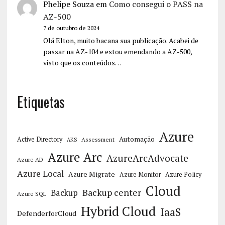
Phelipe Souza
em
Como consegui o PASS na
AZ-500
7 de outubro de 2024
Olá Elton, muito bacana sua publicação. Acabei de
passar na AZ-104 e estou emendando a AZ-500,
visto que os conteúdos…
Etiquetas
Azure
Automação
Active Directory
Assessment
AKS
Azure Arc
AzureArcAdvocate
Azure AD
Azure Local
Azure Migrate
Azure Monitor
Azure Policy
Cloud
Backup center
Backup
Azure SQL
Hybrid Cloud
IaaS
DefenderforCloud