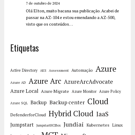
7 de outubro de 2024
Olá Elton, muito bacana sua publicação. Acabei de
passar na AZ-104 e estou emendando a AZ-500,
visto que os conteúdos…
Etiquetas
Azure
Automação
Active Directory
Assessment
AKS
Azure Arc
AzureArcAdvocate
Azure AD
Azure Local
Azure Migrate
Azure Monitor
Azure Policy
Cloud
Backup center
Backup
Azure SQL
Hybrid Cloud
IaaS
DefenderforCloud
Jundiai
Jumpstart
Kubernetes
Linux
JumpstartHCIBox