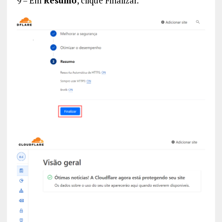
9 – Em
Resumo
, clique Finalizar.