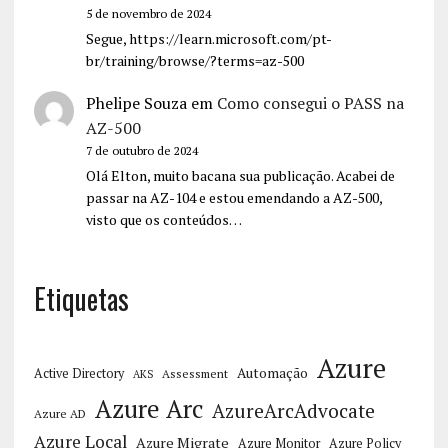
5 de novembro de 2024
Segue, https://learn.microsoft.com/pt-
br/training/browse/?terms=az-500
Phelipe Souza
em
Como consegui o PASS na
AZ-500
7 de outubro de 2024
Olá Elton, muito bacana sua publicação. Acabei de
passar na AZ-104 e estou emendando a AZ-500,
visto que os conteúdos…
Etiquetas
Azure
Automação
Active Directory
Assessment
AKS
Azure Arc
AzureArcAdvocate
Azure AD
Azure Local
Azure Migrate
Azure Monitor
Azure Policy