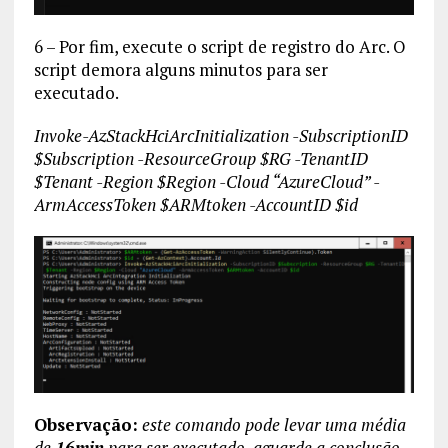
6 – Por fim, execute o script de registro do Arc. O
script demora alguns minutos para ser
executado.
Invoke-AzStackHciArcInitialization -SubscriptionID
$Subscription -ResourceGroup $RG -TenantID
$Tenant -Region $Region -Cloud “AzureCloud” -
ArmAccessToken $ARMtoken -AccountID $id
Observação:
este comando pode levar uma média
de
16min
para ser executado, aguarde a conclusão.