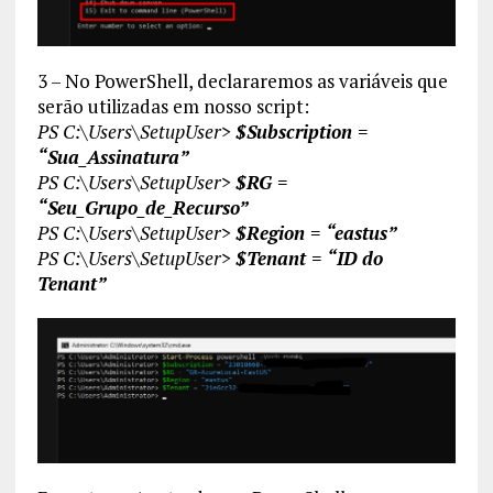
3 – No PowerShell, declararemos as variáveis que
serão utilizadas em nosso script:
PS C:\Users\SetupUser>
$Subscription =
“Sua_Assinatura”
PS C:\Users\SetupUser>
$RG =
“Seu_Grupo_de_Recurso”
PS C:\Users\SetupUser>
$Region = “eastus”
PS C:\Users\SetupUser>
$Tenant = “ID do
Tenant”