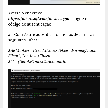
Acesse o endereço
https://microsoft.com/devicelogin
e digite o
código de autenticação.
5 – Com Azure autenticado, iremos declarar as
seguintes linhas:
$ARMtoken = (Get-AzAccessToken -WarningAction
SilentlyContinue).Token
$id = (Get-AzContext).Account.Id