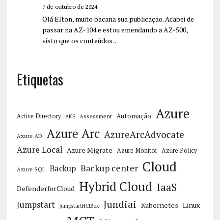
7 de outubro de 2024
Olá Elton, muito bacana sua publicação. Acabei de
passar na AZ-104 e estou emendando a AZ-500,
visto que os conteúdos…
Etiquetas
Azure
Automação
Active Directory
Assessment
AKS
Azure Arc
AzureArcAdvocate
Azure AD
Azure Local
Azure Migrate
Azure Monitor
Azure Policy
Cloud
Backup center
Backup
Azure SQL
Hybrid Cloud
IaaS
DefenderforCloud
Jundiai
Jumpstart
Kubernetes
Linux
JumpstartHCIBox