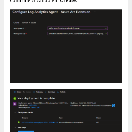
confirme clicando em
Create
.