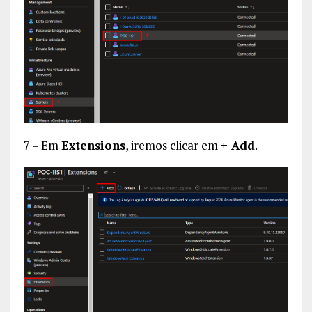
7 – Em
Extensions
, iremos clicar em
+ Add
.