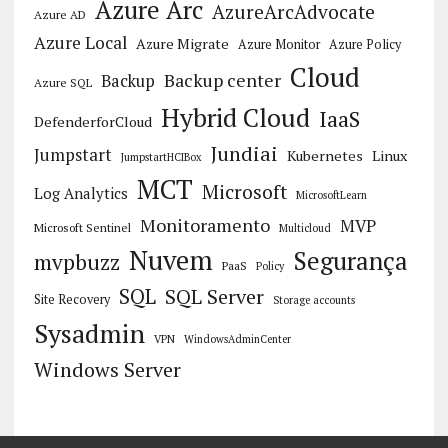
Azure Arc
AzureArcAdvocate
Azure AD
Azure Local
Azure Migrate
Azure Monitor
Azure Policy
Cloud
Backup center
Backup
Azure SQL
Hybrid Cloud
IaaS
DefenderforCloud
Jundiai
Jumpstart
Kubernetes
Linux
JumpstartHCIBox
MCT
Microsoft
Log Analytics
MicrosoftLearn
Monitoramento
MVP
Microsoft Sentinel
Multicloud
Nuvem
Segurança
mvpbuzz
PaaS
Policy
SQL
SQL Server
Site Recovery
Storage accounts
Sysadmin
VPN
WindowsAdminCenter
Windows Server