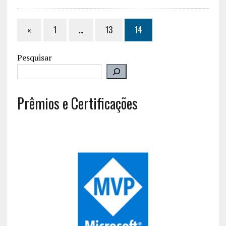
«
1
…
13
14
Pesquisar
Prêmios e Certificações