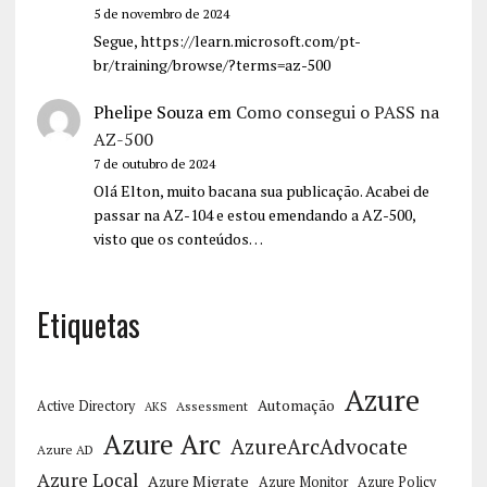
5 de novembro de 2024
Segue, https://learn.microsoft.com/pt-
br/training/browse/?terms=az-500
Phelipe Souza
em
Como consegui o PASS na
AZ-500
7 de outubro de 2024
Olá Elton, muito bacana sua publicação. Acabei de
passar na AZ-104 e estou emendando a AZ-500,
visto que os conteúdos…
Etiquetas
Azure
Automação
Active Directory
Assessment
AKS
Azure Arc
AzureArcAdvocate
Azure AD
Azure Local
Azure Migrate
Azure Monitor
Azure Policy