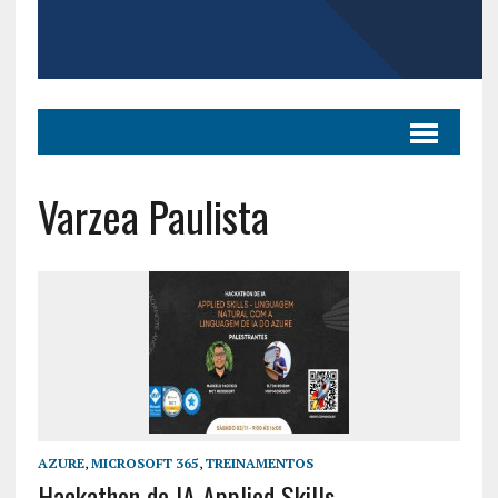
Varzea Paulista
AZURE
,
MICROSOFT 365
,
TREINAMENTOS
Hackathon de IA Applied Skills