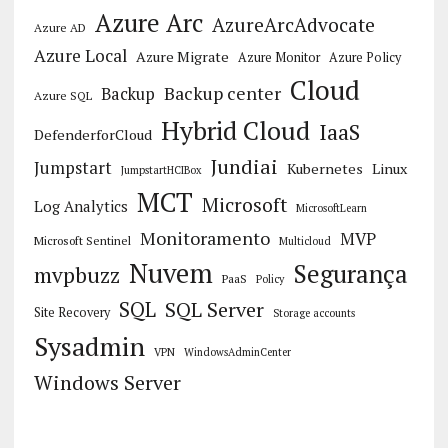
Azure Arc
AzureArcAdvocate
Azure AD
Azure Local
Azure Migrate
Azure Monitor
Azure Policy
Cloud
Backup center
Backup
Azure SQL
Hybrid Cloud
IaaS
DefenderforCloud
Jundiai
Jumpstart
Kubernetes
Linux
JumpstartHCIBox
MCT
Microsoft
Log Analytics
MicrosoftLearn
Monitoramento
MVP
Microsoft Sentinel
Multicloud
Nuvem
Segurança
mvpbuzz
PaaS
Policy
SQL
SQL Server
Site Recovery
Storage accounts
Sysadmin
VPN
WindowsAdminCenter
Windows Server